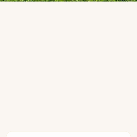
So erreichen Sie uns
Kontakt & Terminvereinbarung
Hundephysiotherapie
Gerne beantworte ich Ihre Fragen und vereinbare einen
Termin für eine
mobile Tiertherapie
oder
Hundephysiotherapie
bei Ihnen zu Hause im
Mangfalltal
und
Bruckmühl
. Ich freue mich auf Ihre Nachricht!
Ihre Anfrage wird persönlich bearbeitet. Ich melde mich
schnellstmöglich bei Ihnen zurück.